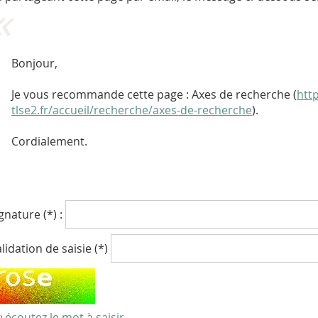
Bonjour,
Je vous recommande cette page : Axes de recherche (
http
tlse2.fr/accueil/recherche/axes-de-recherche
).
Cordialement.
gnature (*) :
lidation de saisie (*)
écoutez le mot à saisir