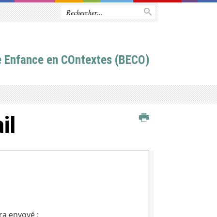
e Enfance en COntextes (BECO)
il
ra envoyé :