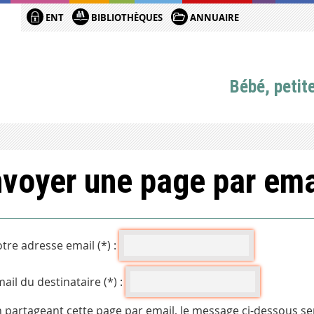
ENT
BIBLIOTHÈQUES
ANNUAIRE
Bébé, petit
voyer une page par ema
tre adresse email (*) :
ail du destinataire (*) :
 partageant cette page par email, le message ci-dessous se